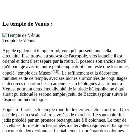
Le temple de Venus :
Temple de Vénus
Appelé également temple rond, vue qu'il possède une cella
circulaire. Il se trouve au sud-est de l'acropole, vers laquelle il est
orienté et dont il est séparé par la route. Il possède son enclos sacré
qu'il partage avec un autre petit temple dont il ne reste que les ruines,
(18)
appelé "temple des Muses"
. Le raffinement et la décoration
minutieuse de ce temple, avec ses niches surmontées de coquillages
et décorées de colombes, a amené les archéologues à l'attribuer à
Vénus, pourtant deuxième divinité de la triade héliopolitaine à qui
aurait pu échoué le second temple (celui de Bacchus) pour suivre la
disposition hiérarchique.
Erigé au III°siècle, le temple rond fut le dernier à être construit. On y
accède par un escalier à trois volées de marches. Le sanctuaire fut
jadis précédé par un pronaos rectangulaire à 8 colonnes. Le tour de
la cella est formé de niches situées à intervalles réguliers et flanquées
chacune de deux colonnes. L'entablement, porté par des colonnes