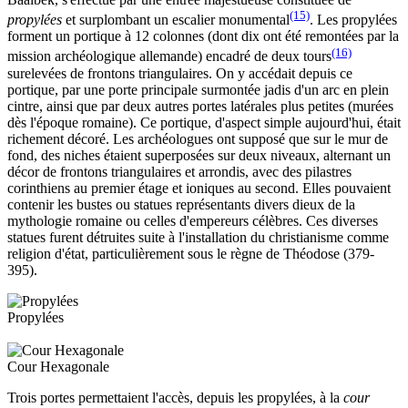
(15)
propylées
et surplombant un escalier monumental
. Les propylées
forment un portique à 12 colonnes (dont dix ont été remontées par la
(16)
mission archéologique allemande) encadré de deux tours
surelevées de frontons triangulaires. On y accédait depuis ce
portique, par une porte principale surmontée jadis d'un arc en plein
cintre, ainsi que par deux autres portes latérales plus petites (murées
dès l'époque romaine). Ce portique, d'aspect simple aujourd'hui, était
richement décoré. Les archéologues ont supposé que sur le mur de
fond, des niches étaient superposées sur deux niveaux, alternant un
décor de frontons triangulaires et arrondis, avec des pilastres
corinthiens au premier étage et ioniques au second. Elles pouvaient
contenir les bustes ou statues représentants divers dieux de la
mythologie romaine ou celles d'empereurs célèbres. Ces diverses
statues furent détruites suite à l'installation du christianisme comme
religion d'état, particulièrement sous le règne de Théodose (379-
395).
Propylées
Cour Hexagonale
Trois portes permettaient l'accès, depuis les propylées, à la
cour