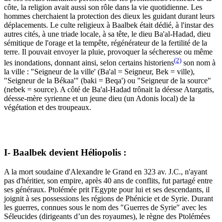
côte, la religion avait aussi son rôle dans la vie quotidienne. Les
hommes cherchaient la protection des dieux les guidant durant leurs
déplacements. Le culte religieux à Baalbek était dédié, à l'instar des
autres cités, à une triade locale, à sa tête, le dieu Ba'al-Hadad, dieu
sémitique de l'orage et la tempête, régénérateur de la fertilité de la
terre. Il pouvait envoyer la pluie, provoquer la sécheresse ou même
(2)
les inondations, donnant ainsi, selon certains historiens
son nom à
la ville : "Seigneur de la ville' (Ba'al = Seigneur, Bek = ville),
"Seigneur de la Békaa'" (baki = Beqa') ou "Seigneur de la source"
(nebek = source). A côté de Ba'al-Hadad trônait la déesse Atargatis,
déesse-mère syrienne et un jeune dieu (un Adonis local) de la
végétation et des troupeaux.
I- Baalbek devient Héliopolis :
A la mort soudaine d'Alexandre le Grand en 323 av. J.C., n'ayant
pas d'héritier, son empire, après 40 ans de conflits, fut partagé entre
ses généraux. Ptolémée prit l'Egypte pour lui et ses descendants, il
joignit à ses possessions les régions de Phénicie et de Syrie. Durant
les guerres, connues sous le nom des "Guerres de Syrie" avec les
Séleucides (dirigeants d’un des royaumes), le règne des Ptolémées