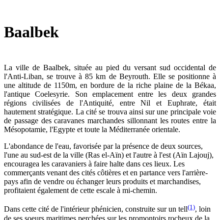
Baalbek
La ville de Baalbek, située au pied du versant sud occidental de
l'Anti-Liban, se trouve à 85 km de Beyrouth. Elle se positionne à
une altitude de 1150m, en bordure de la riche plaine de la Békaa,
l'antique Coelesyrie. Son emplacement entre les deux grandes
régions civilisées de l'Antiquité, entre Nil et Euphrate, était
hautement stratégique. La cité se trouva ainsi sur une principale voie
de passage des caravanes marchandes sillonnant les routes entre la
Mésopotamie, l'Egypte et toute la Méditerranée orientale.
L'abondance de l'eau, favorisée par la présence de deux sources,
l'une au sud-est de la ville (Ras el-Aïn) et l'autre à l'est (Aïn Lajouj),
encouragea les caravaniers à faire halte dans ces lieux. Les
commerçants venant des cités côtières et en partance vers l'arrière-
pays afin de vendre ou échanger leurs produits et marchandises,
profitaient également de cette escale à mi-chemin.
(1)
Dans cette cité de l'intérieur phénicien, construite sur un tell
, loin
de ses soeurs maritimes perchées sur les promontoirs rocheux de la