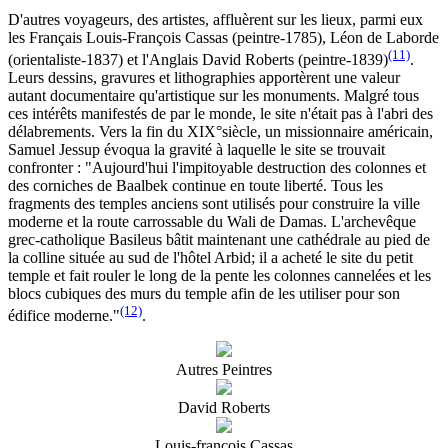
D'autres voyageurs, des artistes, affluèrent sur les lieux, parmi eux
les Français Louis-François Cassas (peintre-1785), Léon de Laborde
(11)
(orientaliste-1837) et l'Anglais David Roberts (peintre-1839)
.
Leurs dessins, gravures et lithographies apportèrent une valeur
autant documentaire qu'artistique sur les monuments. Malgré tous
ces intérêts manifestés de par le monde, le site n'était pas à l'abri des
délabrements. Vers la fin du XIX°siècle, un missionnaire américain,
Samuel Jessup évoqua la gravité à laquelle le site se trouvait
confronter : "Aujourd'hui l'impitoyable destruction des colonnes et
des corniches de Baalbek continue en toute liberté. Tous les
fragments des temples anciens sont utilisés pour construire la ville
moderne et la route carrossable du Wali de Damas. L'archevêque
grec-catholique Basileus bâtit maintenant une cathédrale au pied de
la colline située au sud de l'hôtel Arbid; il a acheté le site du petit
temple et fait rouler le long de la pente les colonnes cannelées et les
blocs cubiques des murs du temple afin de les utiliser pour son
(12)
édifice moderne."
.
Autres Peintres
David Roberts
Louis-francois Cassas