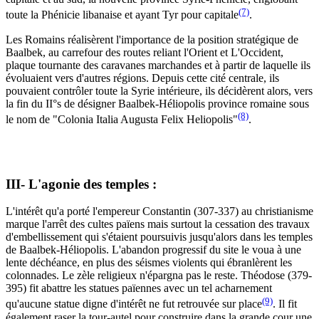
(7)
toute la Phénicie libanaise et ayant Tyr pour capitale
.
Les Romains réalisèrent l'importance de la position stratégique de
Baalbek, au carrefour des routes reliant l'Orient et L'Occident,
plaque tournante des caravanes marchandes et à partir de laquelle ils
évoluaient vers d'autres régions. Depuis cette cité centrale, ils
pouvaient contrôler toute la Syrie intérieure, ils décidèrent alors, vers
la fin du II°s de désigner Baalbek-Héliopolis province romaine sous
(8)
le nom de "Colonia Italia Augusta Felix Heliopolis"
.
III- L'agonie des temples :
L'intérêt qu'a porté l'empereur Constantin (307-337) au christianisme
marque l'arrêt des cultes païens mais surtout la cessation des travaux
d'embellissement qui s'étaient poursuivis jusqu'alors dans les temples
de Baalbek-Héliopolis. L'abandon progressif du site le voua à une
lente déchéance, en plus des séismes violents qui ébranlèrent les
colonnades. Le zèle religieux n'épargna pas le reste. Théodose (379-
395) fit abattre les statues païennes avec un tel acharnement
(9)
qu'aucune statue digne d'intérêt ne fut retrouvée sur place
. Il fit
également raser la tour-autel pour construire dans la grande cour une