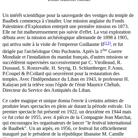
Un intérêt scientifique pour la sauvegarde des vestiges du temple de
Baalbek commença à s'intaller. Une mission anglaise du Fonds
Palestinien d'Exploration entreprit une première mission en 1873.
Elle ne fut malheureusement pas suivie d'effet. La vrai exploration
débuta avec la mission archéologique allemande de 1898 à 1905,
(13)
qui arriva suite à la visite de l'empereur Guillaume II
, et fut
ére
dirigée par l'archéologue Otto Puchstein. Après la 1
Guerre
Mondiale et l'installation du mandat français, d'autres missions se
succédèrent supervisées successivement par C. Virolleaud, R.
Dussaud, S. Ronzevalle, H. Seyrig, D. Schlumberger, F.Anus,
P.Coupel & P.Collard qui oeuvrèrent pour la restauration des
temples. Avec l'Indépendance du Liban en 1943, le professeur H.
Kalayan prit la relève sous l'égide de l'émir Maurice Chéhab,
Directeur du Service des Antiquités du Liban.
Ce cadre magique et unique donna l'envie à certains artistes de
produire leurs spectacles en plein air durant la période estivale. Un
premier spectacle fut présenté en 1922, un deuxième en 1944 mais
ce fut celui de 1955, avec 4 pièces de la Compagnie Jean Marchat,
qui encouragea les organisateurs de lancer "le festival international
de Baalbek". Un an arpès, en 1956, ce festival fut officiellement
inauguré par le président de la république libanaise M. Camille