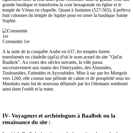
grande basilique et transforma la cour hexagonale en église et le
temple de Vénus en chapelle. Quant à Justinien (527-565), il préleva
huit colonnes du temple de Jupiter pour en orner la basilique Sainte
Sophie.
Constantin 1er
A la suite de la conquête Arabe en 637, les temples furent
transformés en citadelle (qal'a) d'où le nom actuel du site "Qal'at
Baalkek". Au cours des siècles suivants, la ville passa
successivement aux mains des Omeyyades, des Abassides,
Toulounides, Fatimides et Ayyoubides. Mise à sac par les Mongols
vers 1260, elle connut une période de calme et de prospérité sous les
Mamluks mais fut de nouveau délaissée par les Ottomans sombrant
ainsi dans l'oubli et la ruine.
IV- Voyageurs et archéologues à Baalbek ou la
renaissance du site :