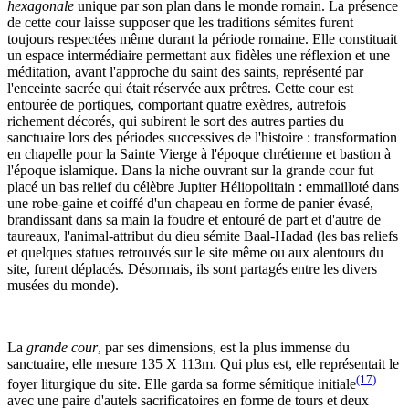
hexagonale
unique par son plan dans le monde romain. La présence
de cette cour laisse supposer que les traditions sémites furent
toujours respectées même durant la période romaine. Elle constituait
un espace intermédiaire permettant aux fidèles une réflexion et une
méditation, avant l'approche du saint des saints, représenté par
l'enceinte sacrée qui était réservée aux prêtres. Cette cour est
entourée de portiques, comportant quatre exèdres, autrefois
richement décorés, qui subirent le sort des autres parties du
sanctuaire lors des périodes successives de l'histoire : transformation
en chapelle pour la Sainte Vierge à l'époque chrétienne et bastion à
l'époque islamique. Dans la niche ouvrant sur la grande cour fut
placé un bas relief du célèbre Jupiter Héliopolitain : emmailloté dans
une robe-gaine et coiffé d'un chapeau en forme de panier évasé,
brandissant dans sa main la foudre et entouré de part et d'autre de
taureaux, l'animal-attribut du dieu sémite Baal-Hadad (les bas reliefs
et quelques statues retrouvés sur le site même ou aux alentours du
site, furent déplacés. Désormais, ils sont partagés entre les divers
musées du monde).
La
grande cour
, par ses dimensions, est la plus immense du
sanctuaire, elle mesure 135 X 113m. Qui plus est, elle représentait le
(17)
foyer liturgique du site. Elle garda sa forme sémitique initiale
avec une paire d'autels sacrificatoires en forme de tours et deux