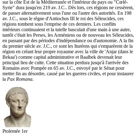
sur la côte Est de la Méditerranée et l'intérieur du pays ou "Cœlé-
Syrie" dura jusqu'en 219 av. J.C.. Dès lors, ces régions ne cessèrent,
de passer alternativement sous l'une ou l'autre des autorités. En 198
av. J.C., sous le règne d'Antiochos III le roi des Séleucides, ces
régions tombent sous l'emprise de ces derniers. Les conflits
intérieurs continuaient et la tutelle basculait d'une main à une autre,
tantôt c'était les Perses, les Arméniens ou de nouveau les Séleucides,
en passant par des périodes d'indépendance ou d'autonomie. A la fin
du premier siècle av. J.C., ce sont les Ituréens qui s'emparèrent de la
région en créant leur propre royaume avec la ville de 'Anjar (dans le
Bekaa') comme capital administrative et Baalbek devenait leur
principal lieu de culte. Cette situation perdura jusqu'à l'arrivée des
Romains avec Pompée en 65 av. J.C., envoyé par le Sénat pour
mettre fin au désordre, causé par les guerres civiles, et pour instaurer
la
Pax Romana.
Ptolemée 1er