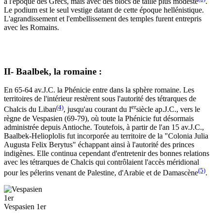
à l'époque des Grecs, mais avec des blocs de taille plus modeste
.
Le podium est le seul vestige datant de cette époque hellénistique.
L'agrandissement et l'embellissement des temples furent entrepris
avec les Romains.
II- Baalbek, la romaine :
En 65-64 av.J.C. la Phénicie entre dans la sphère romaine. Les
territoires de l'intérieur restèrent sous l'autorité des tétrarques de
(4)
er
Chalcis du Liban
, jusqu'au courant du I
siècle ap.J.C., vers le
règne de Vespasien (69-79), où toute la Phénicie fut désormais
administrée depuis Antioche. Toutefois, à partir de l'an 15 av.J.C.,
Baalbek-Helioplolis fut incorporée au territoire de la "Colonia Julia
Augusta Felix Berytus" échappant ainsi à l'autorité des princes
indigènes. Elle continua cependant d'entretenir des bonnes relations
avec les tétrarques de Chalcis qui contrôlaient l'accès méridional
(5)
pour les pélerins venant de Palestine, d'Arabie et de Damascène
.
Vespasien 1er