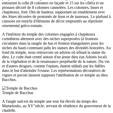
entourant la cella (8 colonnes en façade et 15 sur les côtés) et un
pronaos décoré de 8 colonnes cannelées. Les colonnes, bases et
chapiteaux, font 19m de hauteur, supportant un entablement avec
des frises décorées de protomés de lions et de taureaux. Le plafond à
caissons est enrichi d'éléments de décor empruntés au répertoire
ornemental gréco-romain.
A l'intérieur du temple des colonnes engagées à chapiteaux
corinthiens alternent avec des niches superposées (à frontons
circulaires dans la rangée du bas et fronton triangulaires pour les
niches du haut) contenant jadis les statues des divinités honorées. Au
fond du temple, nous retrouvons un adyton où trônait la statue du
dieu. Le culte était centré autour d'un jeune dieu (un Adonis local)
de la végétation et de la renaissance perpétuelle de la nature. Du vin
et d'autres drogues, comme l'opium, étaient utilisés par les fidèles
dans le but d'atteindre l'extase. Les représentations décoratives de
vignes et pavots laissent supposer l'attribution de ce temple au dieu
Bacchus.
Temple de Bacchus
A l'angle sud-est du temple une tour fut élevée du temps des
Mamelouks, au XV°siècle, servant de résidence du gouverneur de la
citadelle.