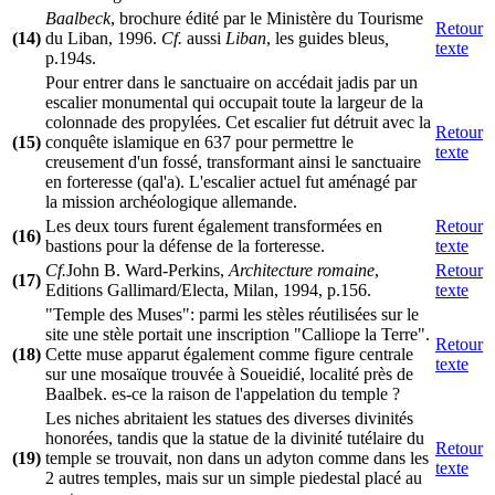
Baalbeck
, brochure édité par le Ministère du Tourisme
Retour
(14)
du Liban, 1996.
Cf.
aussi
Liban
, les guides bleus
,
texte
p.194s.
Pour entrer dans le sanctuaire on accédait jadis par un
escalier monumental qui occupait toute la largeur de la
colonnade des propylées. Cet escalier fut détruit avec la
Retour
(15)
conquête islamique en 637 pour permettre le
texte
creusement d'un fossé, transformant ainsi le sanctuaire
en forteresse (qal'a). L'escalier actuel fut aménagé par
la mission archéologique allemande.
Les deux tours furent également transformées en
Retour
(16)
bastions pour la défense de la forteresse.
texte
Cf.
John B. Ward-Perkins,
Architecture romaine
,
Retour
(17)
Editions Gallimard/Electa, Milan, 1994, p.156.
texte
"Temple des Muses": parmi les stèles réutilisées sur le
site une stèle portait une inscription "Calliope la Terre".
Retour
(18)
Cette muse apparut également comme figure centrale
texte
sur une mosaïque trouvée à Soueidié, localité près de
Baalbek. es-ce la raison de l'appelation du temple ?
Les niches abritaient les statues des diverses divinités
honorées, tandis que la statue de la divinité tutélaire du
Retour
(19)
temple se trouvait, non dans un adyton comme dans les
texte
2 autres temples, mais sur un simple piedestal placé au