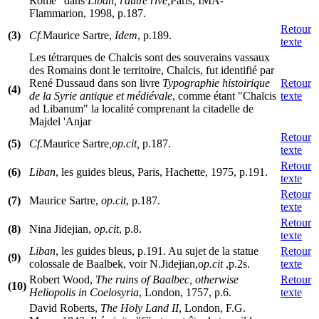
Rome" dans
Liban, l'autre rive,
Paris, IMA-
Flammarion, 1998, p.187.
Retour
(3)
Cf.
Maurice Sartre,
Idem
, p.189.
texte
Les tétrarques de Chalcis sont des souverains vassaux
des Romains dont le territoire, Chalcis, fut identifié par
René Dussaud dans son livre
Typographie histoirique
Retour
(4)
de la Syrie antique et médiévale
, comme étant "Chalcis
texte
ad Libanum" la localité comprenant la citadelle de
Majdel 'Anjar
Retour
(5)
Cf.
Maurice Sartre
,op.cit,
p.187.
texte
Retour
(6)
Liban
, les guides bleus, Paris, Hachette, 1975, p.191.
texte
Retour
(7)
Maurice Sartre,
op.cit
, p.187.
texte
Retour
(8)
Nina Jidejian,
op.cit
, p.8.
texte
Liban
, les guides bleus, p.191. Au sujet de la statue
Retour
(9)
colossale de Baalbek, voir N.Jidejian,o
p.cit
,p.2s.
texte
Robert Wood,
The ruins of Baalbec, otherwise
Retour
(10)
Heliopolis in Coelosyria
, London, 1757, p.6.
texte
David Roberts,
The Holy Land II
, London, F.G.