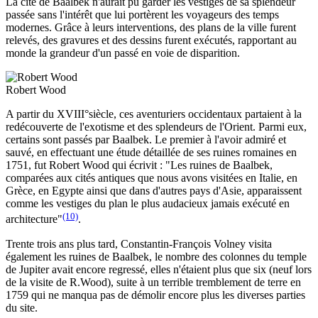
La cité de Baalbek n'aurait pu garder les vestiges de sa splendeur
passée sans l'intérêt que lui portèrent les voyageurs des temps
modernes. Grâce à leurs interventions, des plans de la ville furent
relevés, des gravures et des dessins furent exécutés, rapportant au
monde la grandeur d'un passé en voie de disparition.
Robert Wood
A partir du XVIII°siècle, ces aventuriers occidentaux partaient à la
redécouverte de l'exotisme et des splendeurs de l'Orient. Parmi eux,
certains sont passés par Baalbek. Le premier à l'avoir admiré et
sauvé, en effectuant une étude détaillée de ses ruines romaines en
1751, fut Robert Wood qui écrivit : "Les ruines de Baalbek,
comparées aux cités antiques que nous avons visitées en Italie, en
Grèce, en Egypte ainsi que dans d'autres pays d'Asie, apparaissent
comme les vestiges du plan le plus audacieux jamais exécuté en
(10)
architecture"
.
Trente trois ans plus tard, Constantin-François Volney visita
également les ruines de Baalbek, le nombre des colonnes du temple
de Jupiter avait encore regressé, elles n'étaient plus que six (neuf lors
de la visite de R.Wood), suite à un terrible tremblement de terre en
1759 qui ne manqua pas de démolir encore plus les diverses parties
du site.