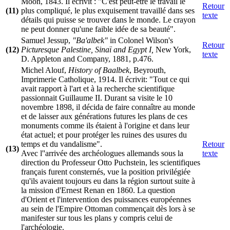
Moon, 1843. Il écrivit : "C'est peut-être le travail le
Retour
(11)
plus compliqué, le plus exquisement travaillé dans ses
texte
détails qui puisse se trouver dans le monde. Le crayon
ne peut donner qu'une faible idée de sa beauté".
Samuel Jessup,
"Ba'albek"
in Colonel Wilson's
Retour
(12)
Picturesque Palestine, Sinaï and Egypt I,
New York,
texte
D. Appleton and Company, 1881, p.476.
Michel Alouf,
History of Baalbek
, Beyrouth,
Imprimerie Catholique, 1914. Il écrivit: "Tout ce qui
avait rapport à l'art et à la recherche scientifique
passionnait Guillaume II. Durant sa visite le 10
novembre 1898, il décida de faire connaître au monde
et de laisser aux générations futures les plans de ces
monuments comme ils étaient à l'origine et dans leur
état actuel; et pour protéger les ruines des usures du
temps et du vandalisme".
Retour
(13)
Avec l''arrivée des archéologues allemands sous la
texte
direction du Professeur Otto Puchstein, les scientifiques
français furent consternés, vue la position privilégiée
qu'ils avaient toujours eu dans la région surtout suite à
la mission d'Ernest Renan en 1860. La question
d'Orient et l'intervention des puissances européennes
au sein de l'Empire Ottoman commençait dès lors à se
manifester sur tous les plans y compris celui de
l'archéologie.