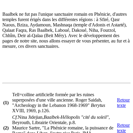
Baalbek ne fut pas l'unique sanctuaire romain en Phénicie, d'autres
temples furent érigés dans les différentes régions : à Sfiré, Qasr
Naous, Bziza, Aydamoun, Mashnaqa (temple d'Adonis et Astarté),
Qalaat Faqra, Ras Baalbek, Laboué, Dakoué, Niha, Fourzol,
Chhîm, Deir al-Qalaa (Beit Méry). Avec le développement des
pages de notre site, nous allons essayer de vous présenter, au fur et à
mesure, ces divers sanctuaires.
Tell=colline artificielle formée par les ruines
superposées d'une ville ancienne. Roger Saidah,
Retour
(1)
"Archeology in the Lebanon 1968-1969"
Berytus
texte
XVIII, 1969, p.126.
Cf.
Nina Jidejian,
Baalbek-Héliopolis "cité du soleil"
,
Beyrouth, Librairie Orientale, p.8.
Retour
(2)
Maurice Sartre, "La Phénicie romaine, la puissance de
texte