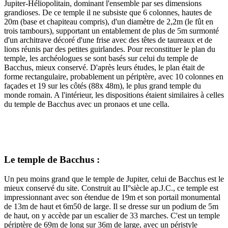
Jupiter-Héliopolitain, dominant l'ensemble par ses dimensions
grandioses. De ce temple il ne subsiste que 6 colonnes, hautes de
20m (base et chapiteau compris), d'un diamètre de 2,2m (le fût en
trois tambours), supportant un entablement de plus de 5m surmonté
d'un architrave décoré d'une frise avec des têtes de taureaux et de
lions réunis par des petites guirlandes. Pour reconstituer le plan du
temple, les archéologues se sont basés sur celui du temple de
Bacchus, mieux conservé. D'après leurs études, le plan était de
forme rectangulaire, probablement un périptère, avec 10 colonnes en
façades et 19 sur les côtés (88x 48m), le plus grand temple du
monde romain. A l'intérieur, les dispositions étaient similaires à celles
du temple de Bacchus avec un pronaos et une cella.
Le temple de Bacchus :
Un peu moins grand que le temple de Jupiter, celui de Bacchus est le
mieux conservé du site. Construit au II°siècle ap.J.C., ce temple est
impressionnant avec son étendue de 19m et son portail monumental
de 13m de haut et 6m50 de large. Il se dresse sur un podium de 5m
de haut, on y accède par un escalier de 33 marches. C'est un temple
périptère de 69m de long sur 36m de large, avec un péristyle