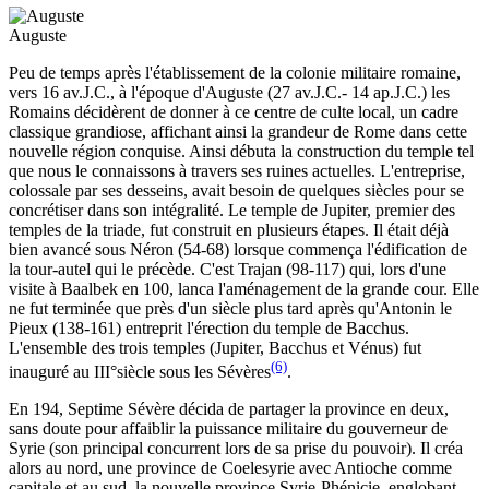
Auguste
Peu de temps après l'établissement de la colonie militaire romaine,
vers 16 av.J.C., à l'époque d'Auguste (27 av.J.C.- 14 ap.J.C.) les
Romains décidèrent de donner à ce centre de culte local, un cadre
classique grandiose, affichant ainsi la grandeur de Rome dans cette
nouvelle région conquise. Ainsi débuta la construction du temple tel
que nous le connaissons à travers ses ruines actuelles. L'entreprise,
colossale par ses desseins, avait besoin de quelques siècles pour se
concrétiser dans son intégralité. Le temple de Jupiter, premier des
temples de la triade, fut construit en plusieurs étapes. Il était déjà
bien avancé sous Néron (54-68) lorsque commença l'édification de
la tour-autel qui le précède. C'est Trajan (98-117) qui, lors d'une
visite à Baalbek en 100, lanca l'aménagement de la grande cour. Elle
ne fut terminée que près d'un siècle plus tard après qu'Antonin le
Pieux (138-161) entreprit l'érection du temple de Bacchus.
L'ensemble des trois temples (Jupiter, Bacchus et Vénus) fut
(6)
inauguré au III°siècle sous les Sévères
.
En 194, Septime Sévère décida de partager la province en deux,
sans doute pour affaiblir la puissance militaire du gouverneur de
Syrie (son principal concurrent lors de sa prise du pouvoir). Il créa
alors au nord, une province de Coelesyrie avec Antioche comme
capitale et au sud, la nouvelle province Syrie-Phénicie, englobant