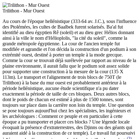
Trilithon - Mur Ouest
Au cours de l'époque hellénistique (333-64 av. J.C.), sous l'influence
des Ptolémées, les cultes de Baalbek furent solarisés. Ba'al fut
identifié au dieu égyptien Rê (soleil) et au dieu grec Hélios donnant
ainsi à la ville le nom d'Hélioplolis, "la cité du soleil", comme la
grande métropole égyptienne. La cour de l'ancien temple fut
modifiée et agrandie et l'on décida la construction d'un podium à son
extrémité ouest, destiné à porter un temple à la mode grecque.
Comme la cour se trouvait déjà surélevée par rapport au niveau de la
plaine environnante, il aurait fallu que le podium soit assez solide
pour supporter une construction à la mesure de la cour (135 X
113m). Le transport et l'alignement de trois blocs de 750T (le
Trilithon) à la base du mur ouest est probablement antérieur à la
période hellénistique, aucune étude scientifique n'a pu dater
exactement la période de taille de ces bloques. Deux autres blocs,
dont le poids de chacun est estimé à plus de 1500 tonnes, sont
toujours sur place dans la carrière non loin du temple. Une question
se pose toujours aujourd'hui chez les spécialistes, les ingénieurs et
les archéologues : Comment ce peuple et en particulier à cette
époque a pu transporter et placer ces blocks ? Une légende locale
évoquait la présence d'extraterrestres, des Djinns ou des géants qui
auraient aidé à la construction de ce temple). Le travail fut poursuivi
(3)